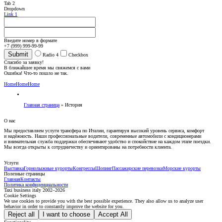
Tab 2
Dropdown
Link 1
Введите номер в формате
+7 (999) 999-99-99
Radio 4
Checkbox
Спасибо за заявку!
В ближайшее время мы свяжемся с вами
Ошибка! Что-то пошло не так.
Home
Home
Home
Главная страница
»
История
О нас
Мы предоставляем услуги трансфера по Италии, гарантируя высокий уровень сервиса, комфорт
и надёжность. Наши профессиональные водители, современные автомобили с кондиционерами
и внимательная служба поддержки обеспечивают удобство и спокойствие на каждом этапе поездки.
Мы всегда открыты к сотрудничеству и ориентированы на потребности клиента.
Услуги
Выставка
Горнолыжные курорты
Конгрессы
Шопинг
Пассажирские перевозки
Морские курорты
Полезные страницы
Главная
Контакты
Политика конфиденциальности
Taxi business italy 2002–
2026
Cookie Settings
We use cookies to provide you with the best possible experience. They also allow us to analyze user
behavior in order to constantly improve the website for you.
Reject all
I want to choose
Accept All