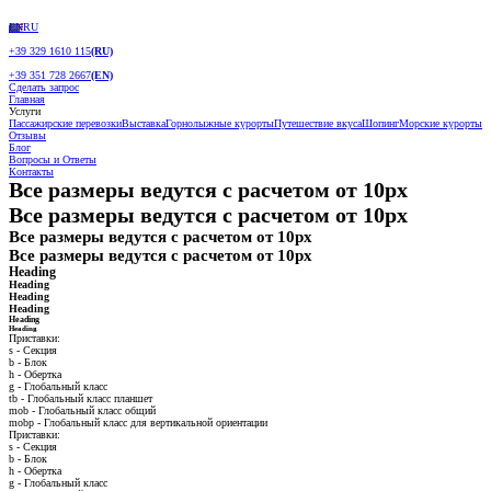
EN
RU
+39 329 1610 115
(RU)
+39 351 728 2667
(EN)
Сделать запрос
Главная
Услуги
Пассажирские перевозки
Выставка
Горнолыжные курорты
Путешествие вкуса
Шопинг
Морские курорты
Отзывы
Блог
Вопросы и Ответы
Контакты
Все размеры ведутся с расчетом от 10px
Все размеры ведутся с расчетом от 10px
Все размеры ведутся с расчетом от 10px
Все размеры ведутся с расчетом от 10px
Heading
Heading
Heading
Heading
Heading
Heading
Приставки:
s - Секция
b - Блок
h - Обертка
g - Глобальный класс
tb - Глобальный класс планшет
mob - Глобальный класс общий
mobp - Глобальный класс для вертикальной ориентации
Приставки:
s - Секция
b - Блок
h - Обертка
g - Глобальный класс