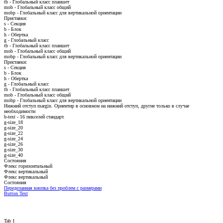
tb - Глобальный класс планшет
mob - Глобальный класс общий
mobp - Глобальный класс для вертикальной ориентации
Приставки:
s - Секция
b - Блок
h - Обертка
g - Глобальный класс
tb - Глобальный класс планшет
mob - Глобальный класс общий
mobp - Глобальный класс для вертикальной ориентации
Приставки:
s - Секция
b - Блок
h - Обертка
g - Глобальный класс
tb - Глобальный класс планшет
mob - Глобальный класс общий
mobp - Глобальный класс для вертикальной ориентации
Нижний отступ margin. Ориентир в основном на нижний отступ, другие только в случае
необходимости
b-text - 16 пикселей стандарт.
g-size_18
g-size_20
g-size_22
g-size_24
g-size_26
g-size_30
g-size_40
Состояния
Флекс горизонтальный
Флекс вертикальный
Флекс вертикальный
Состояния
Переделанная кнопка без проблем с размерами
Button Text
Tab 1